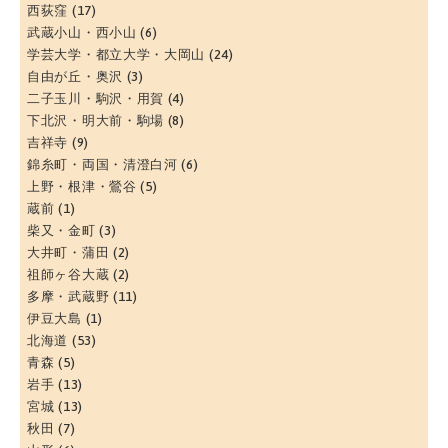
西荻窪
(17)
武蔵小山・西小山
(6)
学芸大学・都立大学・大岡山
(24)
自由が丘・奥沢
(3)
二子玉川・駒沢・用賀
(4)
下北沢・明大前・駒場
(8)
吉祥寺
(9)
錦糸町・両国・清澄白河
(6)
上野・根津・鶯谷
(5)
蔵前
(1)
柴又・金町
(3)
大井町・蒲田
(2)
祖師ヶ谷大蔵
(2)
多摩・武蔵野
(11)
伊豆大島
(1)
北海道
(53)
青森
(5)
岩手
(13)
宮城
(13)
秋田
(7)