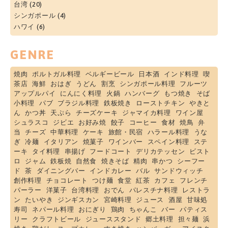
台湾
(20)
シンガポール
(4)
ハワイ
(6)
GENRE
焼肉
ポルトガル料理
ベルギービール
日本酒
インド料理
喫
茶店
海鮮
おはぎ
うどん
割烹
シンガポール料理
フルーツ
アップルパイ
にんにく料理
火鍋
ハンバーグ
もつ焼き
そば
小料理
パブ
ブラジル料理
鉄板焼き
ローストチキン
やきと
ん
かつ丼
天ぷら
チーズケーキ
ジャマイカ料理
ワイン屋
シュラスコ
ジビエ
お好み焼
餃子
コーヒー
食材
焼鳥
弁
当
チーズ
中華料理
ケーキ
旅館・民宿
ハラール料理
うな
ぎ
冷麺
イタリアン
焼菓子
ワインバー
スペイン料理
ステ
ーキ
タイ料理
串揚げ
フードコート
デリカテッセン
ビスト
ロ
ジャム
鉄板焼
自然食
焼きそば
精肉
串かつ
シーフー
ド
茶
ダイニングバー
インドカレー
バル
サンドウィッチ
創作料理
チョコレート
つけ麺
食堂
紅茶
カフェ
フレンチ
パーラー
洋菓子
台湾料理
おでん
パレスチナ料理
レストラ
ン
たいやき
ジンギスカン
宮崎料理
ジュース
酒屋
甘味処
寿司
ネパール料理
おにぎり
鶏肉
ちゃんこ
バー
パティス
リー
クラフトビール
ジューススタンド
郷土料理
担々麺
浜