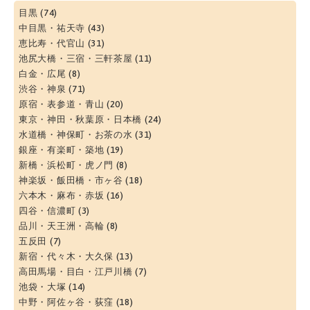
目黒
(74)
中目黒・祐天寺
(43)
恵比寿・代官山
(31)
池尻大橋・三宿・三軒茶屋
(11)
白金・広尾
(8)
渋谷・神泉
(71)
原宿・表参道・青山
(20)
東京・神田・秋葉原・日本橋
(24)
水道橋・神保町・お茶の水
(31)
銀座・有楽町・築地
(19)
新橋・浜松町・虎ノ門
(8)
神楽坂・飯田橋・市ヶ谷
(18)
六本木・麻布・赤坂
(16)
四谷・信濃町
(3)
品川・天王洲・高輪
(8)
五反田
(7)
新宿・代々木・大久保
(13)
高田馬場・目白・江戸川橋
(7)
池袋・大塚
(14)
中野・阿佐ヶ谷・荻窪
(18)