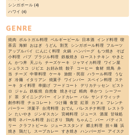
シンガポール
(4)
ハワイ
(6)
GENRE
焼肉
ポルトガル料理
ベルギービール
日本酒
インド料理
喫
茶店
海鮮
おはぎ
うどん
割烹
シンガポール料理
フルーツ
アップルパイ
にんにく料理
火鍋
ハンバーグ
もつ焼き
そば
小料理
パブ
ブラジル料理
鉄板焼き
ローストチキン
やきと
ん
かつ丼
天ぷら
チーズケーキ
ジャマイカ料理
ワイン屋
シュラスコ
ジビエ
お好み焼
餃子
コーヒー
食材
焼鳥
弁
当
チーズ
中華料理
ケーキ
旅館・民宿
ハラール料理
うな
ぎ
冷麺
イタリアン
焼菓子
ワインバー
スペイン料理
ステ
ーキ
タイ料理
串揚げ
フードコート
デリカテッセン
ビスト
ロ
ジャム
鉄板焼
自然食
焼きそば
精肉
串かつ
シーフー
ド
茶
ダイニングバー
インドカレー
バル
サンドウィッチ
創作料理
チョコレート
つけ麺
食堂
紅茶
カフェ
フレンチ
パーラー
洋菓子
台湾料理
おでん
パレスチナ料理
レストラ
ン
たいやき
ジンギスカン
宮崎料理
ジュース
酒屋
甘味処
寿司
ネパール料理
おにぎり
鶏肉
ちゃんこ
バー
パティス
リー
クラフトビール
ジューススタンド
郷土料理
担々麺
浜
焼き
鶏だし
スープカレー
すき焼き
ハンバーガー
アイスク