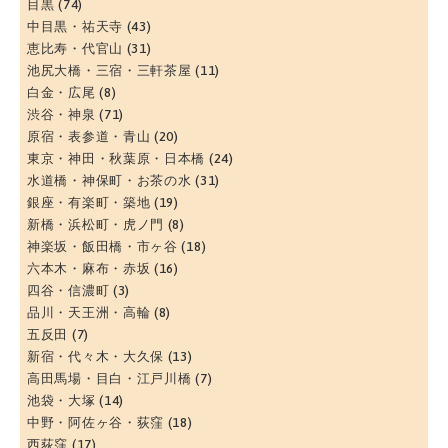
目黒
(74)
中目黒・祐天寺
(43)
恵比寿・代官山
(31)
池尻大橋・三宿・三軒茶屋
(11)
白金・広尾
(8)
渋谷・神泉
(71)
原宿・表参道・青山
(20)
東京・神田・秋葉原・日本橋
(24)
水道橋・神保町・お茶の水
(31)
銀座・有楽町・築地
(19)
新橋・浜松町・虎ノ門
(8)
神楽坂・飯田橋・市ヶ谷
(18)
六本木・麻布・赤坂
(16)
四谷・信濃町
(3)
品川・天王洲・高輪
(8)
五反田
(7)
新宿・代々木・大久保
(13)
高田馬場・目白・江戸川橋
(7)
池袋・大塚
(14)
中野・阿佐ヶ谷・荻窪
(18)
西荻窪
(17)