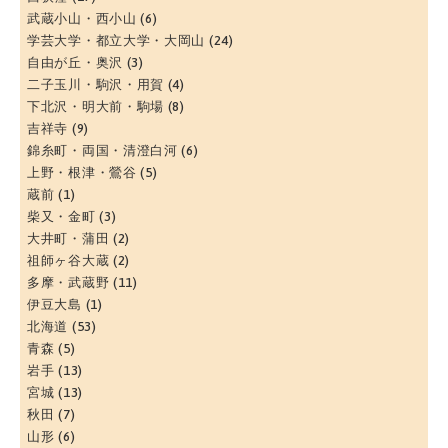
武蔵小山・西小山
(6)
学芸大学・都立大学・大岡山
(24)
自由が丘・奥沢
(3)
二子玉川・駒沢・用賀
(4)
下北沢・明大前・駒場
(8)
吉祥寺
(9)
錦糸町・両国・清澄白河
(6)
上野・根津・鶯谷
(5)
蔵前
(1)
柴又・金町
(3)
大井町・蒲田
(2)
祖師ヶ谷大蔵
(2)
多摩・武蔵野
(11)
伊豆大島
(1)
北海道
(53)
青森
(5)
岩手
(13)
宮城
(13)
秋田
(7)
山形
(6)