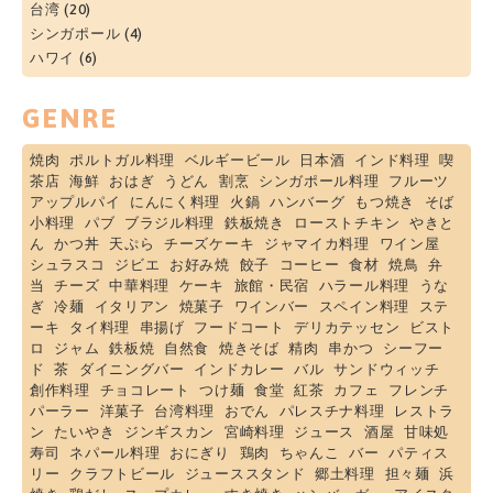
台湾
(20)
シンガポール
(4)
ハワイ
(6)
GENRE
焼肉
ポルトガル料理
ベルギービール
日本酒
インド料理
喫
茶店
海鮮
おはぎ
うどん
割烹
シンガポール料理
フルーツ
アップルパイ
にんにく料理
火鍋
ハンバーグ
もつ焼き
そば
小料理
パブ
ブラジル料理
鉄板焼き
ローストチキン
やきと
ん
かつ丼
天ぷら
チーズケーキ
ジャマイカ料理
ワイン屋
シュラスコ
ジビエ
お好み焼
餃子
コーヒー
食材
焼鳥
弁
当
チーズ
中華料理
ケーキ
旅館・民宿
ハラール料理
うな
ぎ
冷麺
イタリアン
焼菓子
ワインバー
スペイン料理
ステ
ーキ
タイ料理
串揚げ
フードコート
デリカテッセン
ビスト
ロ
ジャム
鉄板焼
自然食
焼きそば
精肉
串かつ
シーフー
ド
茶
ダイニングバー
インドカレー
バル
サンドウィッチ
創作料理
チョコレート
つけ麺
食堂
紅茶
カフェ
フレンチ
パーラー
洋菓子
台湾料理
おでん
パレスチナ料理
レストラ
ン
たいやき
ジンギスカン
宮崎料理
ジュース
酒屋
甘味処
寿司
ネパール料理
おにぎり
鶏肉
ちゃんこ
バー
パティス
リー
クラフトビール
ジューススタンド
郷土料理
担々麺
浜