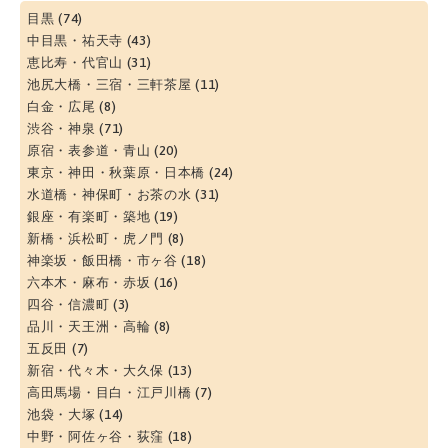
目黒
(74)
中目黒・祐天寺
(43)
恵比寿・代官山
(31)
池尻大橋・三宿・三軒茶屋
(11)
白金・広尾
(8)
渋谷・神泉
(71)
原宿・表参道・青山
(20)
東京・神田・秋葉原・日本橋
(24)
水道橋・神保町・お茶の水
(31)
銀座・有楽町・築地
(19)
新橋・浜松町・虎ノ門
(8)
神楽坂・飯田橋・市ヶ谷
(18)
六本木・麻布・赤坂
(16)
四谷・信濃町
(3)
品川・天王洲・高輪
(8)
五反田
(7)
新宿・代々木・大久保
(13)
高田馬場・目白・江戸川橋
(7)
池袋・大塚
(14)
中野・阿佐ヶ谷・荻窪
(18)