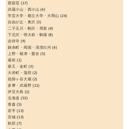
西荻窪
(17)
武蔵小山・西小山
(6)
学芸大学・都立大学・大岡山
(24)
自由が丘・奥沢
(3)
二子玉川・駒沢・用賀
(4)
下北沢・明大前・駒場
(8)
吉祥寺
(9)
錦糸町・両国・清澄白河
(6)
上野・根津・鶯谷
(5)
蔵前
(1)
柴又・金町
(3)
大井町・蒲田
(2)
祖師ヶ谷大蔵
(2)
多摩・武蔵野
(11)
伊豆大島
(1)
北海道
(53)
青森
(5)
岩手
(13)
宮城
(13)
秋田
(7)