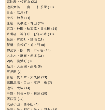
恵比寿・代官山
(31)
池尻大橋・三宿・三軒茶屋
(11)
白金・広尾
(8)
渋谷・神泉
(71)
原宿・表参道・青山
(20)
東京・神田・秋葉原・日本橋
(24)
水道橋・神保町・お茶の水
(31)
銀座・有楽町・築地
(19)
新橋・浜松町・虎ノ門
(8)
神楽坂・飯田橋・市ヶ谷
(18)
六本木・麻布・赤坂
(16)
四谷・信濃町
(3)
品川・天王洲・高輪
(8)
五反田
(7)
新宿・代々木・大久保
(13)
高田馬場・目白・江戸川橋
(7)
池袋・大塚
(14)
中野・阿佐ヶ谷・荻窪
(18)
西荻窪
(17)
武蔵小山・西小山
(6)
学芸大学・都立大学・大岡山
(24)