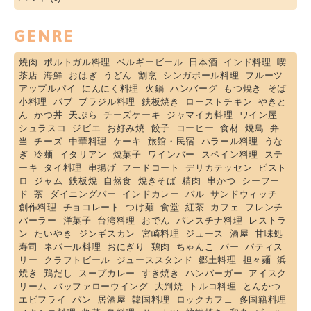
GENRE
焼肉
ポルトガル料理
ベルギービール
日本酒
インド料理
喫
茶店
海鮮
おはぎ
うどん
割烹
シンガポール料理
フルーツ
アップルパイ
にんにく料理
火鍋
ハンバーグ
もつ焼き
そば
小料理
パブ
ブラジル料理
鉄板焼き
ローストチキン
やきと
ん
かつ丼
天ぷら
チーズケーキ
ジャマイカ料理
ワイン屋
シュラスコ
ジビエ
お好み焼
餃子
コーヒー
食材
焼鳥
弁
当
チーズ
中華料理
ケーキ
旅館・民宿
ハラール料理
うな
ぎ
冷麺
イタリアン
焼菓子
ワインバー
スペイン料理
ステ
ーキ
タイ料理
串揚げ
フードコート
デリカテッセン
ビスト
ロ
ジャム
鉄板焼
自然食
焼きそば
精肉
串かつ
シーフー
ド
茶
ダイニングバー
インドカレー
バル
サンドウィッチ
創作料理
チョコレート
つけ麺
食堂
紅茶
カフェ
フレンチ
パーラー
洋菓子
台湾料理
おでん
パレスチナ料理
レストラ
ン
たいやき
ジンギスカン
宮崎料理
ジュース
酒屋
甘味処
寿司
ネパール料理
おにぎり
鶏肉
ちゃんこ
バー
パティス
リー
クラフトビール
ジューススタンド
郷土料理
担々麺
浜
焼き
鶏だし
スープカレー
すき焼き
ハンバーガー
アイスク
リーム
バッファローウイング
大判焼
トルコ料理
とんかつ
エビフライ
パン
居酒屋
韓国料理
ロックカフェ
多国籍料理