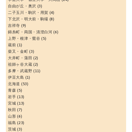
自由が丘・奥沢
(3)
二子玉川・駒沢・用賀
(4)
下北沢・明大前・駒場
(8)
吉祥寺
(9)
錦糸町・両国・清澄白河
(6)
上野・根津・鶯谷
(5)
蔵前
(1)
柴又・金町
(3)
大井町・蒲田
(2)
祖師ヶ谷大蔵
(2)
多摩・武蔵野
(11)
伊豆大島
(1)
北海道
(53)
青森
(5)
岩手
(13)
宮城
(13)
秋田
(7)
山形
(6)
福島
(23)
茨城
(3)