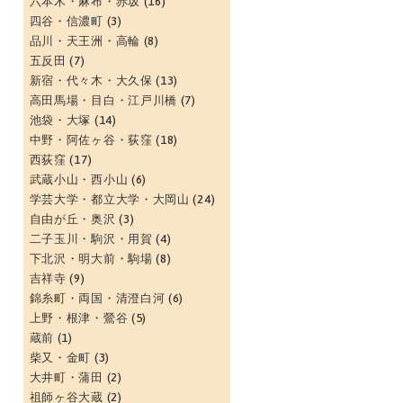
六本木・麻布・赤坂
(16)
四谷・信濃町
(3)
品川・天王洲・高輪
(8)
五反田
(7)
新宿・代々木・大久保
(13)
高田馬場・目白・江戸川橋
(7)
池袋・大塚
(14)
中野・阿佐ヶ谷・荻窪
(18)
西荻窪
(17)
武蔵小山・西小山
(6)
学芸大学・都立大学・大岡山
(24)
自由が丘・奥沢
(3)
二子玉川・駒沢・用賀
(4)
下北沢・明大前・駒場
(8)
吉祥寺
(9)
錦糸町・両国・清澄白河
(6)
上野・根津・鶯谷
(5)
蔵前
(1)
柴又・金町
(3)
大井町・蒲田
(2)
祖師ヶ谷大蔵
(2)