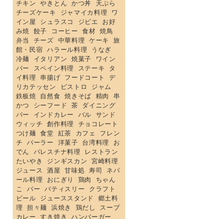
チキン
やきとん
かつ丼
天ぷら
チーズケーキ
ジャマイカ料理
ワ
イン屋
シュラスコ
ジビエ
お好
み焼
餃子
コーヒー
食材
焼鳥
弁当
チーズ
中華料理
ケーキ
旅
館・民宿
ハラール料理
うなぎ
冷麺
イタリアン
焼菓子
ワイン
バー
スペイン料理
ステーキ
タ
イ料理
串揚げ
フードコート
デ
リカテッセン
ビストロ
ジャム
鉄板焼
自然食
焼きそば
精肉
串
かつ
シーフード
茶
ダイニング
バー
インドカレー
バル
サンド
ウィッチ
創作料理
チョコレート
つけ麺
食堂
紅茶
カフェ
フレン
チ
パーラー
洋菓子
台湾料理
お
でん
パレスチナ料理
レストラン
たいやき
ジンギスカン
宮崎料理
ジュース
酒屋
甘味処
寿司
ネパ
ール料理
おにぎり
鶏肉
ちゃん
こ
バー
パティスリー
クラフト
ビール
ジューススタンド
郷土料
理
担々麺
浜焼き
鶏だし
スープ
カレー
すき焼き
ハンバーガー