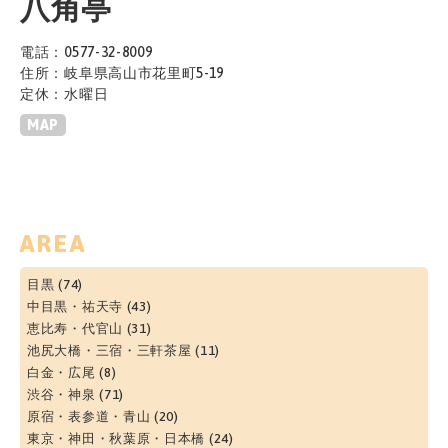
八角亭
電話：0577-32-8009
住所：岐阜県高山市花里町5-19
定休：水曜日
MAP
AREA
目黒
(74)
中目黒・祐天寺
(43)
恵比寿・代官山
(31)
池尻大橋・三宿・三軒茶屋
(11)
白金・広尾
(8)
渋谷・神泉
(71)
原宿・表参道・青山
(20)
東京・神田・秋葉原・日本橋
(24)