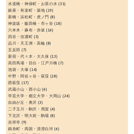
水道橋・神保町・お茶の水
(31)
銀座・有楽町・築地
(19)
新橋・浜松町・虎ノ門
(8)
神楽坂・飯田橋・市ヶ谷
(18)
六本木・麻布・赤坂
(16)
四谷・信濃町
(3)
品川・天王洲・高輪
(8)
五反田
(7)
新宿・代々木・大久保
(13)
高田馬場・目白・江戸川橋
(7)
池袋・大塚
(14)
中野・阿佐ヶ谷・荻窪
(18)
西荻窪
(17)
武蔵小山・西小山
(6)
学芸大学・都立大学・大岡山
(24)
自由が丘・奥沢
(3)
二子玉川・駒沢・用賀
(4)
下北沢・明大前・駒場
(8)
吉祥寺
(9)
錦糸町・両国・清澄白河
(6)