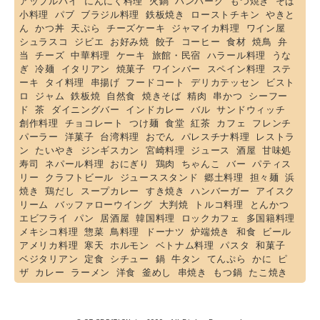
アップルパイ
にんにく料理
火鍋
ハンバーグ
もつ焼き
そば
小料理
パブ
ブラジル料理
鉄板焼き
ローストチキン
やきと
ん
かつ丼
天ぷら
チーズケーキ
ジャマイカ料理
ワイン屋
シュラスコ
ジビエ
お好み焼
餃子
コーヒー
食材
焼鳥
弁
当
チーズ
中華料理
ケーキ
旅館・民宿
ハラール料理
うな
ぎ
冷麺
イタリアン
焼菓子
ワインバー
スペイン料理
ステ
ーキ
タイ料理
串揚げ
フードコート
デリカテッセン
ビスト
ロ
ジャム
鉄板焼
自然食
焼きそば
精肉
串かつ
シーフー
ド
茶
ダイニングバー
インドカレー
バル
サンドウィッチ
創作料理
チョコレート
つけ麺
食堂
紅茶
カフェ
フレンチ
パーラー
洋菓子
台湾料理
おでん
パレスチナ料理
レストラ
ン
たいやき
ジンギスカン
宮崎料理
ジュース
酒屋
甘味処
寿司
ネパール料理
おにぎり
鶏肉
ちゃんこ
バー
パティス
リー
クラフトビール
ジューススタンド
郷土料理
担々麺
浜
焼き
鶏だし
スープカレー
すき焼き
ハンバーガー
アイスク
リーム
バッファローウイング
大判焼
トルコ料理
とんかつ
エビフライ
パン
居酒屋
韓国料理
ロックカフェ
多国籍料理
メキシコ料理
惣菜
鳥料理
ドーナツ
炉端焼き
和食
ビール
アメリカ料理
寒天
ホルモン
ベトナム料理
パスタ
和菓子
ベジタリアン
定食
シチュー
鍋
牛タン
てんぷら
かに
ピ
ザ
カレー
ラーメン
洋食
釜めし
串焼き
もつ鍋
たこ焼き