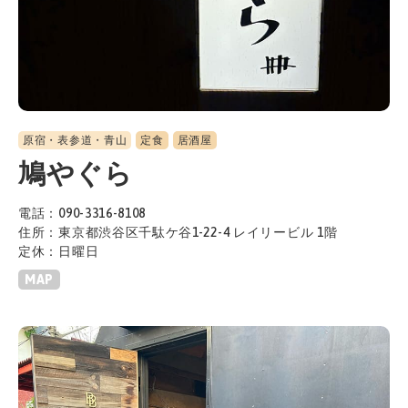
原宿・表参道・青山
定食
居酒屋
鳩やぐら
電話：090-3316-8108
住所：東京都渋谷区千駄ケ谷1-22-4 レイリービル 1階
定休：日曜日
MAP