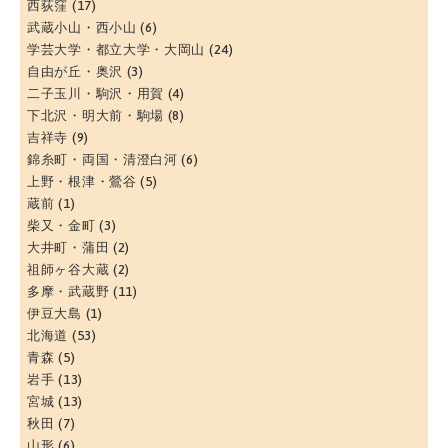
西荻窪
(17)
武蔵小山・西小山
(6)
学芸大学・都立大学・大岡山
(24)
自由が丘・奥沢
(3)
二子玉川・駒沢・用賀
(4)
下北沢・明大前・駒場
(8)
吉祥寺
(9)
錦糸町・両国・清澄白河
(6)
上野・根津・鶯谷
(5)
蔵前
(1)
柴又・金町
(3)
大井町・蒲田
(2)
祖師ヶ谷大蔵
(2)
多摩・武蔵野
(11)
伊豆大島
(1)
北海道
(53)
青森
(5)
岩手
(13)
宮城
(13)
秋田
(7)
山形
(6)