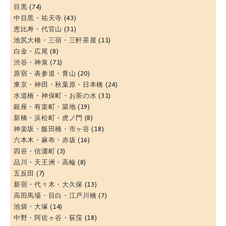
目黒
(74)
中目黒・祐天寺
(43)
恵比寿・代官山
(31)
池尻大橋・三宿・三軒茶屋
(11)
白金・広尾
(8)
渋谷・神泉
(71)
原宿・表参道・青山
(20)
東京・神田・秋葉原・日本橋
(24)
水道橋・神保町・お茶の水
(31)
銀座・有楽町・築地
(19)
新橋・浜松町・虎ノ門
(8)
神楽坂・飯田橋・市ヶ谷
(18)
六本木・麻布・赤坂
(16)
四谷・信濃町
(3)
品川・天王洲・高輪
(8)
五反田
(7)
新宿・代々木・大久保
(13)
高田馬場・目白・江戸川橋
(7)
池袋・大塚
(14)
中野・阿佐ヶ谷・荻窪
(18)