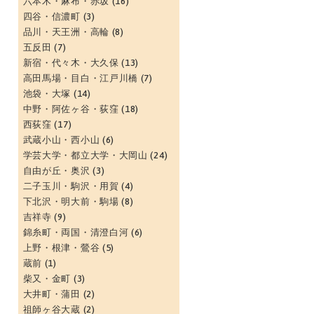
六本木・麻布・赤坂
(16)
四谷・信濃町
(3)
品川・天王洲・高輪
(8)
五反田
(7)
新宿・代々木・大久保
(13)
高田馬場・目白・江戸川橋
(7)
池袋・大塚
(14)
中野・阿佐ヶ谷・荻窪
(18)
西荻窪
(17)
武蔵小山・西小山
(6)
学芸大学・都立大学・大岡山
(24)
自由が丘・奥沢
(3)
二子玉川・駒沢・用賀
(4)
下北沢・明大前・駒場
(8)
吉祥寺
(9)
錦糸町・両国・清澄白河
(6)
上野・根津・鶯谷
(5)
蔵前
(1)
柴又・金町
(3)
大井町・蒲田
(2)
祖師ヶ谷大蔵
(2)