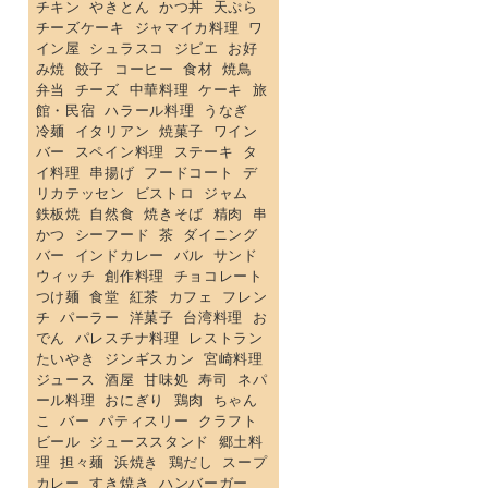
チキン
やきとん
かつ丼
天ぷら
チーズケーキ
ジャマイカ料理
ワ
イン屋
シュラスコ
ジビエ
お好
み焼
餃子
コーヒー
食材
焼鳥
弁当
チーズ
中華料理
ケーキ
旅
館・民宿
ハラール料理
うなぎ
冷麺
イタリアン
焼菓子
ワイン
バー
スペイン料理
ステーキ
タ
イ料理
串揚げ
フードコート
デ
リカテッセン
ビストロ
ジャム
鉄板焼
自然食
焼きそば
精肉
串
かつ
シーフード
茶
ダイニング
バー
インドカレー
バル
サンド
ウィッチ
創作料理
チョコレート
つけ麺
食堂
紅茶
カフェ
フレン
チ
パーラー
洋菓子
台湾料理
お
でん
パレスチナ料理
レストラン
たいやき
ジンギスカン
宮崎料理
ジュース
酒屋
甘味処
寿司
ネパ
ール料理
おにぎり
鶏肉
ちゃん
こ
バー
パティスリー
クラフト
ビール
ジューススタンド
郷土料
理
担々麺
浜焼き
鶏だし
スープ
カレー
すき焼き
ハンバーガー