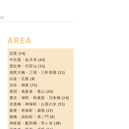
AREA
目黒
(74)
中目黒・祐天寺
(43)
恵比寿・代官山
(31)
池尻大橋・三宿・三軒茶屋
(11)
白金・広尾
(8)
渋谷・神泉
(71)
原宿・表参道・青山
(20)
東京・神田・秋葉原・日本橋
(24)
水道橋・神保町・お茶の水
(31)
銀座・有楽町・築地
(19)
新橋・浜松町・虎ノ門
(8)
神楽坂・飯田橋・市ヶ谷
(18)