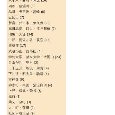
六本木・麻布・赤坂
(16)
四谷・信濃町
(3)
品川・天王洲・高輪
(8)
五反田
(7)
新宿・代々木・大久保
(13)
高田馬場・目白・江戸川橋
(7)
池袋・大塚
(14)
中野・阿佐ヶ谷・荻窪
(18)
西荻窪
(17)
武蔵小山・西小山
(6)
学芸大学・都立大学・大岡山
(24)
自由が丘・奥沢
(3)
二子玉川・駒沢・用賀
(4)
下北沢・明大前・駒場
(8)
吉祥寺
(9)
錦糸町・両国・清澄白河
(6)
上野・根津・鶯谷
(5)
蔵前
(1)
柴又・金町
(3)
大井町・蒲田
(2)
祖師ヶ谷大蔵
(2)