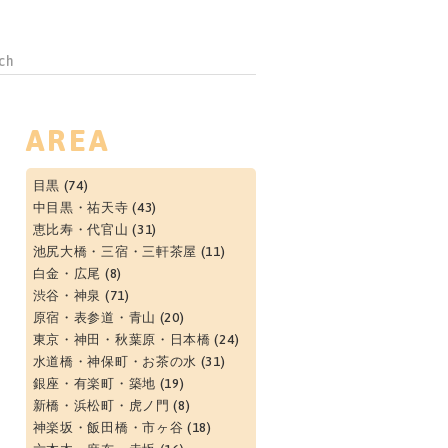
AREA
目黒
(74)
中目黒・祐天寺
(43)
恵比寿・代官山
(31)
池尻大橋・三宿・三軒茶屋
(11)
白金・広尾
(8)
渋谷・神泉
(71)
原宿・表参道・青山
(20)
東京・神田・秋葉原・日本橋
(24)
水道橋・神保町・お茶の水
(31)
銀座・有楽町・築地
(19)
新橋・浜松町・虎ノ門
(8)
神楽坂・飯田橋・市ヶ谷
(18)