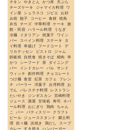
チキン
やきとん
かつ丼
天ぷら
チーズケーキ
ジャマイカ料理
ワ
イン屋
シュラスコ
ジビエ
お好
み焼
餃子
コーヒー
食材
焼鳥
弁当
チーズ
中華料理
ケーキ
旅
館・民宿
ハラール料理
うなぎ
冷麺
イタリアン
焼菓子
ワイン
バー
スペイン料理
ステーキ
タ
イ料理
串揚げ
フードコート
デ
リカテッセン
ビストロ
ジャム
鉄板焼
自然食
焼きそば
精肉
串
かつ
シーフード
茶
ダイニング
バー
インドカレー
バル
サンド
ウィッチ
創作料理
チョコレート
つけ麺
食堂
紅茶
カフェ
フレン
チ
パーラー
洋菓子
台湾料理
お
でん
パレスチナ料理
レストラン
たいやき
ジンギスカン
宮崎料理
ジュース
酒屋
甘味処
寿司
ネパ
ール料理
おにぎり
鶏肉
ちゃん
こ
バー
パティスリー
クラフト
ビール
ジューススタンド
郷土料
理
担々麺
浜焼き
鶏だし
スープ
カレー
すき焼き
ハンバーガー