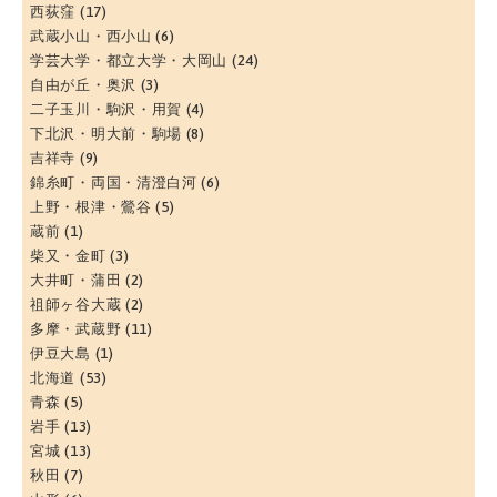
西荻窪
(17)
武蔵小山・西小山
(6)
学芸大学・都立大学・大岡山
(24)
自由が丘・奥沢
(3)
二子玉川・駒沢・用賀
(4)
下北沢・明大前・駒場
(8)
吉祥寺
(9)
錦糸町・両国・清澄白河
(6)
上野・根津・鶯谷
(5)
蔵前
(1)
柴又・金町
(3)
大井町・蒲田
(2)
祖師ヶ谷大蔵
(2)
多摩・武蔵野
(11)
伊豆大島
(1)
北海道
(53)
青森
(5)
岩手
(13)
宮城
(13)
秋田
(7)