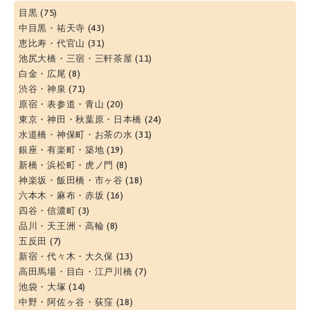
目黒
(75)
中目黒・祐天寺
(43)
恵比寿・代官山
(31)
池尻大橋・三宿・三軒茶屋
(11)
白金・広尾
(8)
渋谷・神泉
(71)
原宿・表参道・青山
(20)
東京・神田・秋葉原・日本橋
(24)
水道橋・神保町・お茶の水
(31)
銀座・有楽町・築地
(19)
新橋・浜松町・虎ノ門
(8)
神楽坂・飯田橋・市ヶ谷
(18)
六本木・麻布・赤坂
(16)
四谷・信濃町
(3)
品川・天王洲・高輪
(8)
五反田
(7)
新宿・代々木・大久保
(13)
高田馬場・目白・江戸川橋
(7)
池袋・大塚
(14)
中野・阿佐ヶ谷・荻窪
(18)