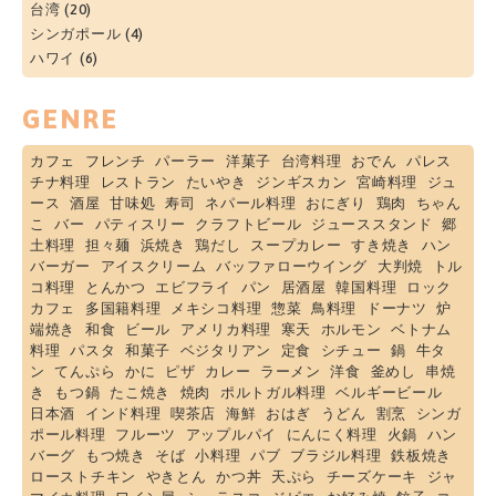
台湾
(20)
シンガポール
(4)
ハワイ
(6)
GENRE
カフェ
フレンチ
パーラー
洋菓子
台湾料理
おでん
パレス
チナ料理
レストラン
たいやき
ジンギスカン
宮崎料理
ジュ
ース
酒屋
甘味処
寿司
ネパール料理
おにぎり
鶏肉
ちゃん
こ
バー
パティスリー
クラフトビール
ジューススタンド
郷
土料理
担々麺
浜焼き
鶏だし
スープカレー
すき焼き
ハン
バーガー
アイスクリーム
バッファローウイング
大判焼
トル
コ料理
とんかつ
エビフライ
パン
居酒屋
韓国料理
ロック
カフェ
多国籍料理
メキシコ料理
惣菜
鳥料理
ドーナツ
炉
端焼き
和食
ビール
アメリカ料理
寒天
ホルモン
ベトナム
料理
パスタ
和菓子
ベジタリアン
定食
シチュー
鍋
牛タ
ン
てんぷら
かに
ピザ
カレー
ラーメン
洋食
釜めし
串焼
き
もつ鍋
たこ焼き
焼肉
ポルトガル料理
ベルギービール
日本酒
インド料理
喫茶店
海鮮
おはぎ
うどん
割烹
シンガ
ポール料理
フルーツ
アップルパイ
にんにく料理
火鍋
ハン
バーグ
もつ焼き
そば
小料理
パブ
ブラジル料理
鉄板焼き
ローストチキン
やきとん
かつ丼
天ぷら
チーズケーキ
ジャ