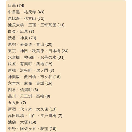
目黒
(74)
中目黒・祐天寺
(43)
恵比寿・代官山
(31)
池尻大橋・三宿・三軒茶屋
(11)
白金・広尾
(8)
渋谷・神泉
(71)
原宿・表参道・青山
(20)
東京・神田・秋葉原・日本橋
(24)
水道橋・神保町・お茶の水
(31)
銀座・有楽町・築地
(19)
新橋・浜松町・虎ノ門
(8)
神楽坂・飯田橋・市ヶ谷
(18)
六本木・麻布・赤坂
(16)
四谷・信濃町
(3)
品川・天王洲・高輪
(8)
五反田
(7)
新宿・代々木・大久保
(13)
高田馬場・目白・江戸川橋
(7)
池袋・大塚
(14)
中野・阿佐ヶ谷・荻窪
(18)