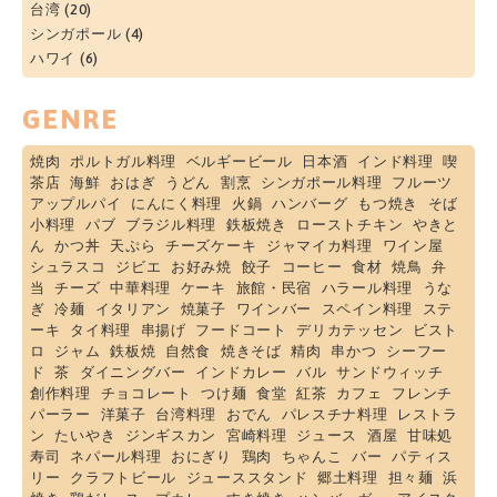
台湾
(20)
シンガポール
(4)
ハワイ
(6)
GENRE
焼肉
ポルトガル料理
ベルギービール
日本酒
インド料理
喫
茶店
海鮮
おはぎ
うどん
割烹
シンガポール料理
フルーツ
アップルパイ
にんにく料理
火鍋
ハンバーグ
もつ焼き
そば
小料理
パブ
ブラジル料理
鉄板焼き
ローストチキン
やきと
ん
かつ丼
天ぷら
チーズケーキ
ジャマイカ料理
ワイン屋
シュラスコ
ジビエ
お好み焼
餃子
コーヒー
食材
焼鳥
弁
当
チーズ
中華料理
ケーキ
旅館・民宿
ハラール料理
うな
ぎ
冷麺
イタリアン
焼菓子
ワインバー
スペイン料理
ステ
ーキ
タイ料理
串揚げ
フードコート
デリカテッセン
ビスト
ロ
ジャム
鉄板焼
自然食
焼きそば
精肉
串かつ
シーフー
ド
茶
ダイニングバー
インドカレー
バル
サンドウィッチ
創作料理
チョコレート
つけ麺
食堂
紅茶
カフェ
フレンチ
パーラー
洋菓子
台湾料理
おでん
パレスチナ料理
レストラ
ン
たいやき
ジンギスカン
宮崎料理
ジュース
酒屋
甘味処
寿司
ネパール料理
おにぎり
鶏肉
ちゃんこ
バー
パティス
リー
クラフトビール
ジューススタンド
郷土料理
担々麺
浜