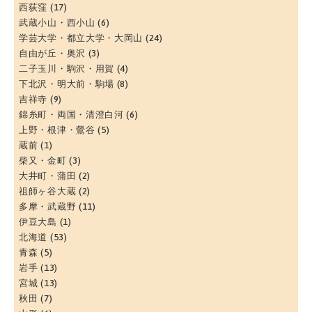
西荻窪
(17)
武蔵小山・西小山
(6)
学芸大学・都立大学・大岡山
(24)
自由が丘・奥沢
(3)
二子玉川・駒沢・用賀
(4)
下北沢・明大前・駒場
(8)
吉祥寺
(9)
錦糸町・両国・清澄白河
(6)
上野・根津・鶯谷
(5)
蔵前
(1)
柴又・金町
(3)
大井町・蒲田
(2)
祖師ヶ谷大蔵
(2)
多摩・武蔵野
(11)
伊豆大島
(1)
北海道
(53)
青森
(5)
岩手
(13)
宮城
(13)
秋田
(7)