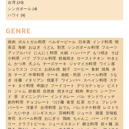
台湾
(20)
シンガポール
(4)
ハワイ
(6)
GENRE
焼肉
ポルトガル料理
ベルギービール
日本酒
インド料理
喫
茶店
海鮮
おはぎ
うどん
割烹
シンガポール料理
フルーツ
アップルパイ
にんにく料理
火鍋
ハンバーグ
もつ焼き
そば
小料理
パブ
ブラジル料理
鉄板焼き
ローストチキン
やきと
ん
かつ丼
天ぷら
チーズケーキ
ジャマイカ料理
ワイン屋
シュラスコ
ジビエ
お好み焼
餃子
コーヒー
食材
焼鳥
弁
当
チーズ
中華料理
ケーキ
旅館・民宿
ハラール料理
うな
ぎ
冷麺
イタリアン
焼菓子
ワインバー
スペイン料理
ステ
ーキ
タイ料理
串揚げ
フードコート
デリカテッセン
ビスト
ロ
ジャム
鉄板焼
自然食
焼きそば
精肉
串かつ
シーフー
ド
茶
ダイニングバー
インドカレー
バル
サンドウィッチ
創作料理
チョコレート
つけ麺
食堂
紅茶
カフェ
フレンチ
パーラー
洋菓子
台湾料理
おでん
パレスチナ料理
レストラ
ン
たいやき
ジンギスカン
宮崎料理
ジュース
酒屋
甘味処
寿司
ネパール料理
おにぎり
鶏肉
ちゃんこ
バー
パティス
リー
クラフトビール
ジューススタンド
郷土料理
担々麺
浜