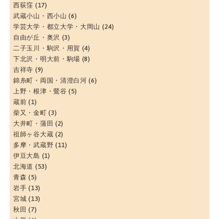
西荻窪
(17)
武蔵小山・西小山
(6)
学芸大学・都立大学・大岡山
(24)
自由が丘・奥沢
(3)
二子玉川・駒沢・用賀
(4)
下北沢・明大前・駒場
(8)
吉祥寺
(9)
錦糸町・両国・清澄白河
(6)
上野・根津・鶯谷
(5)
蔵前
(1)
柴又・金町
(3)
大井町・蒲田
(2)
祖師ヶ谷大蔵
(2)
多摩・武蔵野
(11)
伊豆大島
(1)
北海道
(53)
青森
(5)
岩手
(13)
宮城
(13)
秋田
(7)