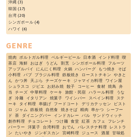
沖縄
(3)
韓国
(17)
台湾
(20)
シンガポール
(4)
ハワイ
(6)
GENRE
焼肉
ポルトガル料理
ベルギービール
日本酒
インド料理
喫
茶店
海鮮
おはぎ
うどん
割烹
シンガポール料理
フルーツ
アップルパイ
にんにく料理
火鍋
ハンバーグ
もつ焼き
そば
小料理
パブ
ブラジル料理
鉄板焼き
ローストチキン
やきと
ん
かつ丼
天ぷら
チーズケーキ
ジャマイカ料理
ワイン屋
シュラスコ
ジビエ
お好み焼
餃子
コーヒー
食材
焼鳥
弁
当
チーズ
中華料理
ケーキ
旅館・民宿
ハラール料理
うな
ぎ
冷麺
イタリアン
焼菓子
ワインバー
スペイン料理
ステ
ーキ
タイ料理
串揚げ
フードコート
デリカテッセン
ビスト
ロ
ジャム
鉄板焼
自然食
焼きそば
精肉
串かつ
シーフー
ド
茶
ダイニングバー
インドカレー
バル
サンドウィッチ
創作料理
チョコレート
つけ麺
食堂
紅茶
カフェ
フレンチ
パーラー
洋菓子
台湾料理
おでん
パレスチナ料理
レストラ
ン
たいやき
ジンギスカン
宮崎料理
ジュース
酒屋
甘味処