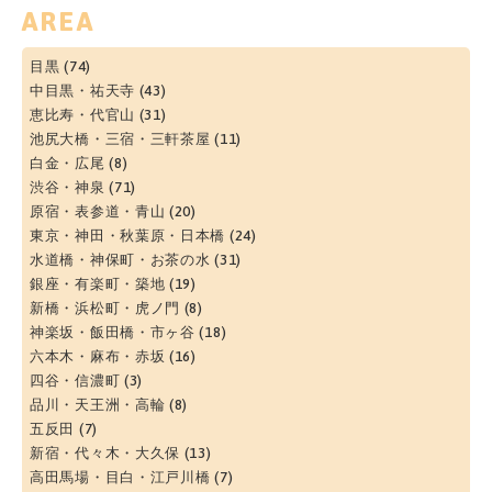
AREA
目黒
(74)
中目黒・祐天寺
(43)
恵比寿・代官山
(31)
池尻大橋・三宿・三軒茶屋
(11)
白金・広尾
(8)
渋谷・神泉
(71)
原宿・表参道・青山
(20)
東京・神田・秋葉原・日本橋
(24)
水道橋・神保町・お茶の水
(31)
銀座・有楽町・築地
(19)
新橋・浜松町・虎ノ門
(8)
神楽坂・飯田橋・市ヶ谷
(18)
六本木・麻布・赤坂
(16)
四谷・信濃町
(3)
品川・天王洲・高輪
(8)
五反田
(7)
新宿・代々木・大久保
(13)
高田馬場・目白・江戸川橋
(7)