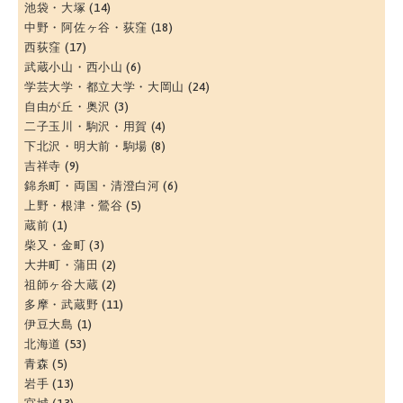
池袋・大塚
(14)
中野・阿佐ヶ谷・荻窪
(18)
西荻窪
(17)
武蔵小山・西小山
(6)
学芸大学・都立大学・大岡山
(24)
自由が丘・奥沢
(3)
二子玉川・駒沢・用賀
(4)
下北沢・明大前・駒場
(8)
吉祥寺
(9)
錦糸町・両国・清澄白河
(6)
上野・根津・鶯谷
(5)
蔵前
(1)
柴又・金町
(3)
大井町・蒲田
(2)
祖師ヶ谷大蔵
(2)
多摩・武蔵野
(11)
伊豆大島
(1)
北海道
(53)
青森
(5)
岩手
(13)