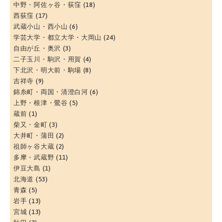
中野・阿佐ヶ谷・荻窪
(18)
西荻窪
(17)
武蔵小山・西小山
(6)
学芸大学・都立大学・大岡山
(24)
自由が丘・奥沢
(3)
二子玉川・駒沢・用賀
(4)
下北沢・明大前・駒場
(8)
吉祥寺
(9)
錦糸町・両国・清澄白河
(6)
上野・根津・鶯谷
(5)
蔵前
(1)
柴又・金町
(3)
大井町・蒲田
(2)
祖師ヶ谷大蔵
(2)
多摩・武蔵野
(11)
伊豆大島
(1)
北海道
(53)
青森
(5)
岩手
(13)
宮城
(13)