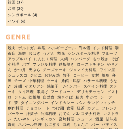
韓国
(17)
台湾
(20)
シンガポール
(4)
ハワイ
(6)
GENRE
焼肉
ポルトガル料理
ベルギービール
日本酒
インド料理
喫
茶店
海鮮
おはぎ
うどん
割烹
シンガポール料理
フルーツ
アップルパイ
にんにく料理
火鍋
ハンバーグ
もつ焼き
そば
小料理
パブ
ブラジル料理
鉄板焼き
ローストチキン
やきと
ん
かつ丼
天ぷら
チーズケーキ
ジャマイカ料理
ワイン屋
シュラスコ
ジビエ
お好み焼
餃子
コーヒー
食材
焼鳥
弁
当
チーズ
中華料理
ケーキ
旅館・民宿
ハラール料理
うな
ぎ
冷麺
イタリアン
焼菓子
ワインバー
スペイン料理
ステ
ーキ
タイ料理
串揚げ
フードコート
デリカテッセン
ビスト
ロ
ジャム
鉄板焼
自然食
焼きそば
精肉
串かつ
シーフー
ド
茶
ダイニングバー
インドカレー
バル
サンドウィッチ
創作料理
チョコレート
つけ麺
食堂
紅茶
カフェ
フレンチ
パーラー
洋菓子
台湾料理
おでん
パレスチナ料理
レストラ
ン
たいやき
ジンギスカン
宮崎料理
ジュース
酒屋
甘味処
寿司
ネパール料理
おにぎり
鶏肉
ちゃんこ
バー
パティス