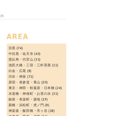
AREA
目黒
(74)
中目黒・祐天寺
(43)
恵比寿・代官山
(31)
池尻大橋・三宿・三軒茶屋
(11)
白金・広尾
(8)
渋谷・神泉
(71)
原宿・表参道・青山
(20)
東京・神田・秋葉原・日本橋
(24)
水道橋・神保町・お茶の水
(31)
銀座・有楽町・築地
(19)
新橋・浜松町・虎ノ門
(8)
神楽坂・飯田橋・市ヶ谷
(18)