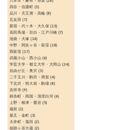
六本木・麻布・赤坂
(16)
四谷・信濃町
(3)
品川・天王洲・高輪
(8)
五反田
(7)
新宿・代々木・大久保
(13)
高田馬場・目白・江戸川橋
(7)
池袋・大塚
(14)
中野・阿佐ヶ谷・荻窪
(18)
西荻窪
(17)
武蔵小山・西小山
(6)
学芸大学・都立大学・大岡山
(24)
自由が丘・奥沢
(3)
二子玉川・駒沢・用賀
(4)
下北沢・明大前・駒場
(8)
吉祥寺
(9)
錦糸町・両国・清澄白河
(6)
上野・根津・鶯谷
(5)
蔵前
(1)
柴又・金町
(3)
大井町・蒲田
(2)
祖師ヶ谷大蔵
(2)