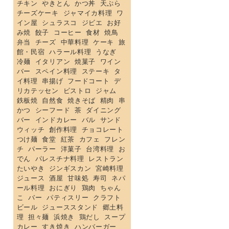
チキン
やきとん
かつ丼
天ぷら
チーズケーキ
ジャマイカ料理
ワ
イン屋
シュラスコ
ジビエ
お好
み焼
餃子
コーヒー
食材
焼鳥
弁当
チーズ
中華料理
ケーキ
旅
館・民宿
ハラール料理
うなぎ
冷麺
イタリアン
焼菓子
ワイン
バー
スペイン料理
ステーキ
タ
イ料理
串揚げ
フードコート
デ
リカテッセン
ビストロ
ジャム
鉄板焼
自然食
焼きそば
精肉
串
かつ
シーフード
茶
ダイニング
バー
インドカレー
バル
サンド
ウィッチ
創作料理
チョコレート
つけ麺
食堂
紅茶
カフェ
フレン
チ
パーラー
洋菓子
台湾料理
お
でん
パレスチナ料理
レストラン
たいやき
ジンギスカン
宮崎料理
ジュース
酒屋
甘味処
寿司
ネパ
ール料理
おにぎり
鶏肉
ちゃん
こ
バー
パティスリー
クラフト
ビール
ジューススタンド
郷土料
理
担々麺
浜焼き
鶏だし
スープ
カレー
すき焼き
ハンバーガー